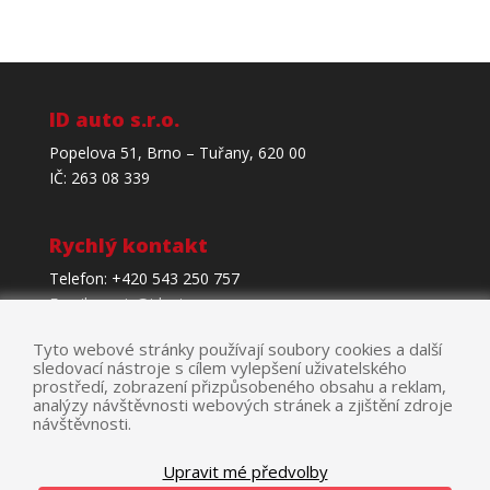
ID auto s.r.o.
Popelova 51, Brno – Tuřany, 620 00
IČ: 263 08 339
Rychlý kontakt
Telefon: +420 543 250 757
Email:
servis@idauto.cz
Tyto webové stránky používají soubory cookies a další
sledovací nástroje s cílem vylepšení uživatelského
Kromě Toyoty děláme i Servis Lexus.
prostředí, zobrazení přizpůsobeného obsahu a reklam,
analýzy návštěvnosti webových stránek a zjištění zdroje
návštěvnosti.
Upravit mé předvolby