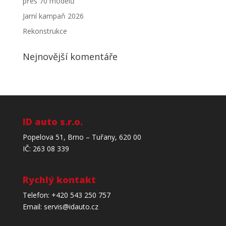
přes 70 modelů
Jarní kampaň 2026
Rekonstrukce
Nejnovější komentáře
ID auto s.r.o.
Popelova 51, Brno – Tuřany, 620 00
IČ: 263 08 339
Rychlý kontakt
Telefon: +420 543 250 757
Email:
servis@idauto.cz