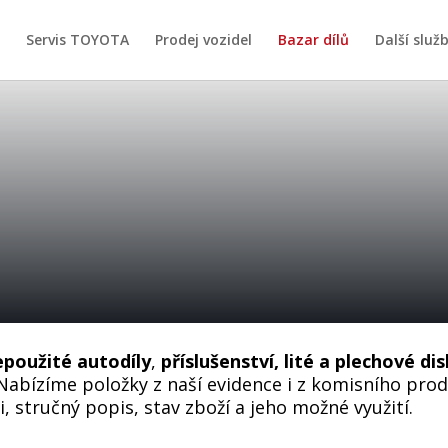
Servis TOYOTA
Prodej vozidel
Bazar dílů
Další služ
epoužité autodíly
,
příslušenství, lité a plechové d
Nabízíme položky z naší evidence i z komisního prod
, stručný popis, stav zboží a jeho možné využití.