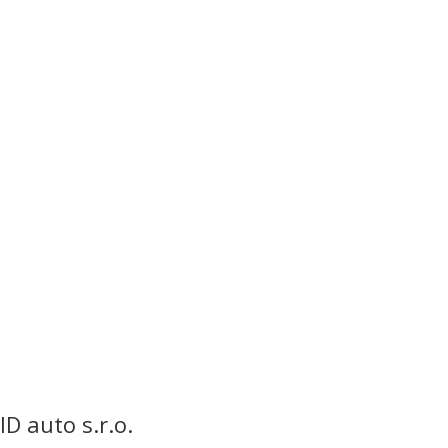
Středa:
8:00 – 17:00
Čtvrtek:
8:00 – 17:00
Pátek:
8:00 – 17:00
Sobota:
zavřeno
Neděle:
zavřeno
ID auto s.r.o.