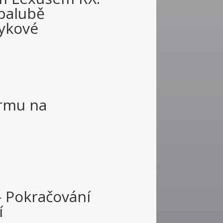
 palubě
vykové
rmu na
 Pokračování
í