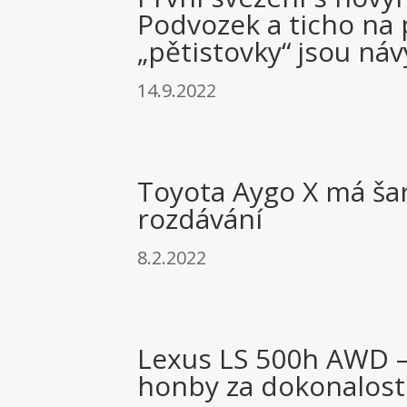
Podvozek a ticho na
„pětistovky“ jsou ná
14.9.2022
Toyota Aygo X má ša
rozdávání
8.2.2022
Lexus LS 500h AWD –
honby za dokonalost