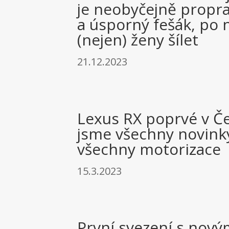
je neobyčejně propr
a úsporný fešák, po
(nejen) ženy šílet
21.12.2023
Lexus RX poprvé v Če
jsme všechny novinky
všechny motorizace
15.3.2023
První svezení s nov