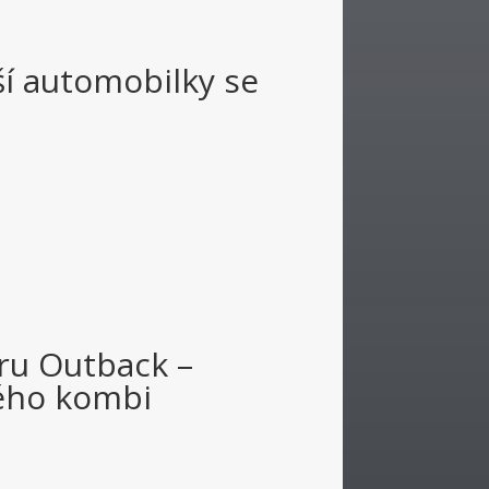
ší automobilky se
ru Outback –
ého
kombi