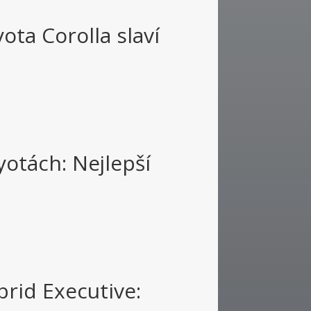
ota Corolla slaví
otách: Nejlepší
rid Executive: