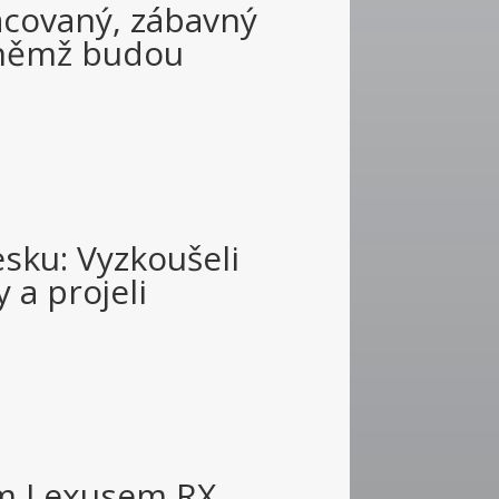
acovaný, zábavný
 němž budou
sku: Vyzkoušeli
 a projeli
ým Lexusem RX.