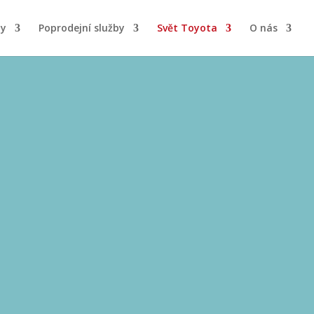
by
Poprodejní služby
Svět Toyota
O nás