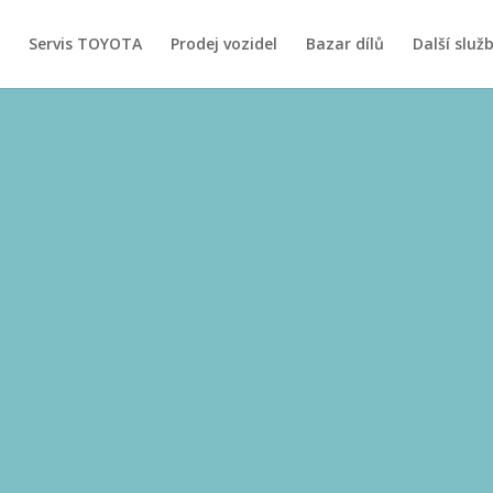
Servis TOYOTA
Prodej vozidel
Bazar dílů
Další služ