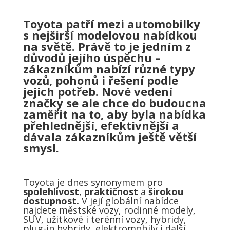
Toyota patří mezi automobilky
s nejširší modelovou nabídkou
na světě. Právě to je jedním z
důvodů jejího úspěchu –
zákazníkům nabízí různé typy
vozů, pohonů i řešení podle
jejich potřeb. Nové vedení
značky se ale chce do budoucna
zaměřit na to, aby byla nabídka
přehlednější, efektivnější a
dávala zákazníkům ještě větší
smysl.
Toyota je dnes synonymem pro
spolehlivost
,
praktičnost
a
širokou
dostupnost.
V její globální nabídce
najdete městské vozy, rodinné modely,
SUV, užitkové i terénní vozy, hybridy,
plug-in hybridy, elektromobily i další