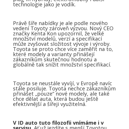
technologie jako je vodík.
Právě šíře nabídky je ale podle nového
vedení Toyoty zároveň výzvou. Nový CEO
značky Kenta Kon upozornil, že velké
množství modelů, verzí a specifikací
může zvyšovat složitost vývoje i výroby.
Toyota se proto chce více zaměřit na to,
které modely a varianty přinášejí
zákazníkům skutečnou hodnotu a
globálně tak snížit množství specifikací.
Toyota se neustále vyvíjí, v Evropě navíc
stále posiluje. Toyota nechce zákazníkům
přinášet „pouze“ nové modely, ale také
chce dělat auta, která budou ještě
efektivnější a šířeji využitelná.
V ID auto tuto filozofii vnímáme i v
servisu.
Ať už jezdíte s menší Toyotou,